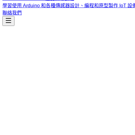
學習使用 Arduino 和各種傳感器設計、編程和原型製作 IoT 設
聯絡我們
資料分析
single-cell-rna-qc
基於 scverse 最佳實踐的自動化單細胞 RNA-seq 品質控制
課程
Vibe Coding & Tech Startup 創業課程
結合 AI 輔助編
式與報名／諮詢方式。
查看課程大綱與詳情
→
簡介