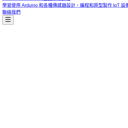
學習使用 Arduino 和各種傳感器設計、編程和原型製作 IoT 設
聯絡我們
Agent Skills Hub
探索可重用的代理技能，查看實作細節，快速找到適合你工作
發佈新技能
搜尋技能
分類
清除
搜尋
瀏覽次數排行榜 · Top 10
1