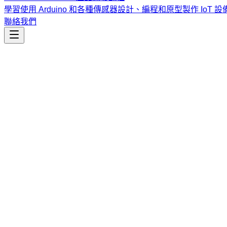
學習使用 Arduino 和各種傳感器設計、編程和原型製作 IoT 設
聯絡我們
工程開發
chrome-devtools
透過 MCP 控制與檢查運作中的 Chrome 瀏覽器，適用
課程
Vibe Coding & Tech Startup 創業課程
結合 AI 輔助編
式與報名／諮詢方式。
查看課程大綱與詳情
→
簡介