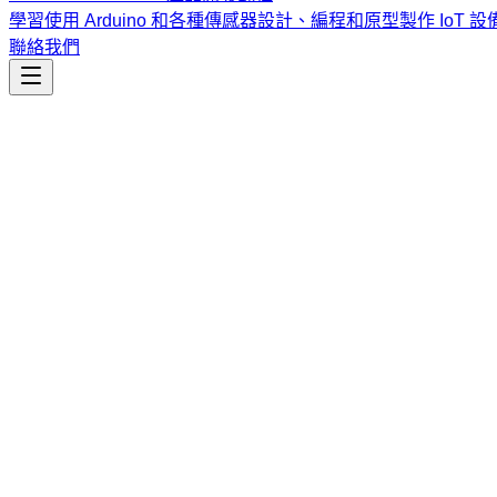
學習使用 Arduino 和各種傳感器設計、編程和原型製作 IoT 設
聯絡我們
工程開發
prompt-writing
為 AI 助手創建、優化與精煉高品質 YAML 提示詞，提供結
課程
Vibe Coding & Tech Startup 創業課程
結合 AI 輔助編
式與報名／諮詢方式。
查看課程大綱與詳情
→
簡介