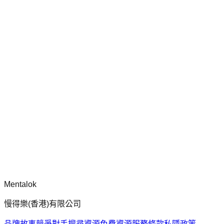
chatgpt-app-builder
mcp-use 官方框架指南，用於建構生產就緒的 MCP 伺服器、
應用程式與工具，包含標準化架構、安全性模式與最佳實踐。
留言
正在載入留言...
請先登入再留言。
Mentalok
慢得樂(香港)有限公司
品牌故事
競爭對手搜尋
資源
免費資源
服務條款
私隱政策