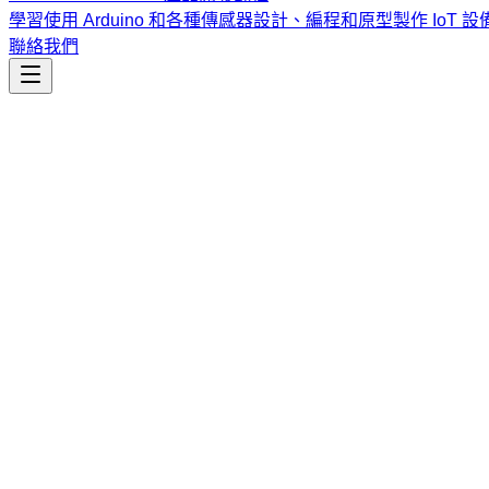
學習使用 Arduino 和各種傳感器設計、編程和原型製作 IoT 設
聯絡我們
工程開發
mobile-app-ux
行動應用程式 UX/UI 設計指南，涵蓋觸控友善介面、導航
課程
Vibe Coding & Tech Startup 創業課程
結合 AI 輔助編
式與報名／諮詢方式。
查看課程大綱與詳情
→
簡介