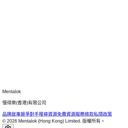
chatgpt-app-builder
mcp-use 官方框架指南，用於建構生產就緒的 MCP 伺服器、
應用程式與工具，包含標準化架構、安全性模式與最佳實踐。
留言
正在載入留言...
請先登入再留言。
Mentalok
慢得樂(香港)有限公司
品牌故事
競爭對手搜尋
資源
免費資源
服務條款
私隱政策
©
2026
Mentalok (Hong Kong) Limited. 版權所有。