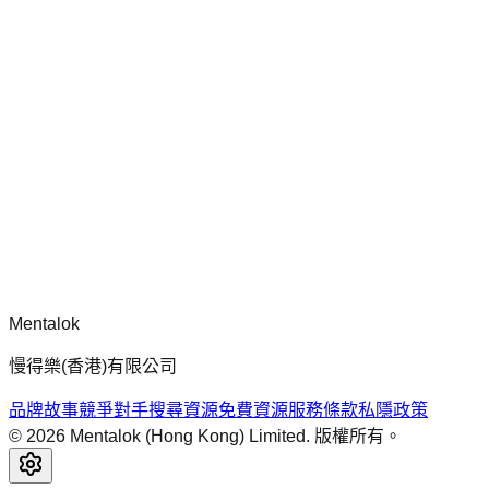
chatgpt-app-builder
mcp-use 官方框架指南，用於建構生產就緒的 MCP 伺服器、
應用程式與工具，包含標準化架構、安全性模式與最佳實踐。
留言
正在載入留言...
請先登入再留言。
Mentalok
慢得樂(香港)有限公司
品牌故事
競爭對手搜尋
資源
免費資源
服務條款
私隱政策
©
2026
Mentalok (Hong Kong) Limited. 版權所有。