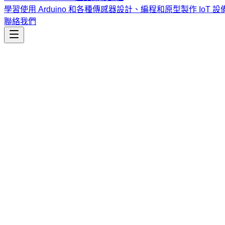
學習使用 Arduino 和各種傳感器設計、編程和原型製作 IoT 設
聯絡我們
工程開發
Project-Management-Interactive-copilo
用於自動化 GitHub Project V2 看板的通用技能，支援
課程
Vibe Coding & Tech Startup 創業課程
結合 AI 輔助編
式與報名／諮詢方式。
查看課程大綱與詳情
→
簡介