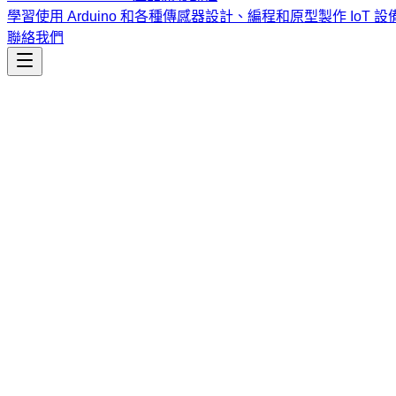
學習使用 Arduino 和各種傳感器設計、編程和原型製作 IoT 設
聯絡我們
工程開發
mind
為 Claude 提供持久化、可 Git 管理的記憶功能。自動將
課程
Vibe Coding & Tech Startup 創業課程
結合 AI 輔助編
式與報名／諮詢方式。
查看課程大綱與詳情
→
簡介