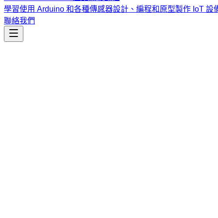
學習使用 Arduino 和各種傳感器設計、編程和原型製作 IoT 設
聯絡我們
資料分析
market-debrief-cn
A股收盤後深度分析工具，利用多 Agent 平行架構、AkShare 行
課程
Vibe Coding & Tech Startup 創業課程
結合 AI 輔助編
式與報名／諮詢方式。
查看課程大綱與詳情
→
簡介