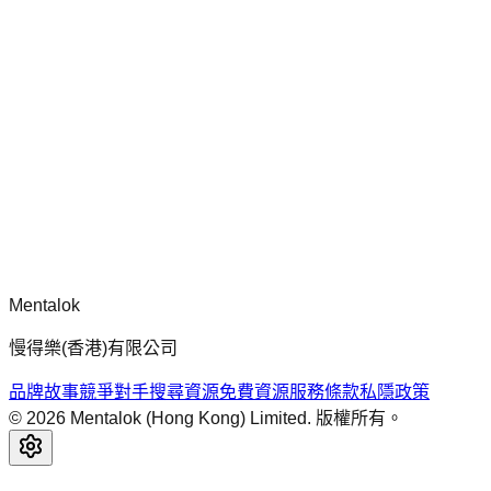
chatgpt-app-builder
mcp-use 官方框架指南，用於建構生產就緒的 MCP 伺服器、
應用程式與工具，包含標準化架構、安全性模式與最佳實踐。
留言
正在載入留言...
請先登入再留言。
Mentalok
慢得樂(香港)有限公司
品牌故事
競爭對手搜尋
資源
免費資源
服務條款
私隱政策
©
2026
Mentalok (Hong Kong) Limited. 版權所有。