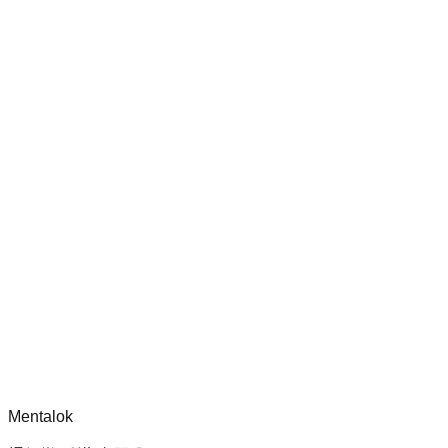
審核並改進 Dippy CLI 處理器的測試覆蓋率，確保其安全性和
功能健全。
chatgpt-app-builder
mcp-use 官方框架指南，用於建構生產就緒的 MCP 伺服器、
應用程式與工具，包含標準化架構、安全性模式與最佳實踐。
留言
正在載入留言...
請先登入再留言。
Mentalok