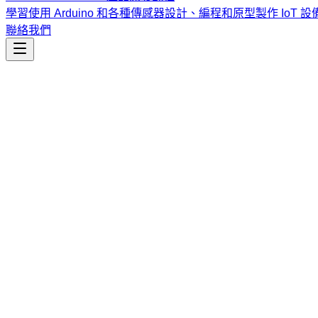
學習使用 Arduino 和各種傳感器設計、編程和原型製作 IoT 設
聯絡我們
自動化
discord-ops
透過 MCP 自動化 Discord 伺服器管理，包括訊息處理、
課程
Vibe Coding & Tech Startup 創業課程
結合 AI 輔助編
式與報名／諮詢方式。
查看課程大綱與詳情
→
簡介