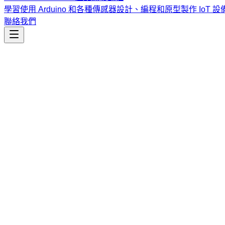
學習使用 Arduino 和各種傳感器設計、編程和原型製作 IoT 設
聯絡我們
研究
clinical-trial-protocol-skill
為醫療器材與藥物生成臨床試驗方案。支援模組化路徑設計、
課程
Vibe Coding & Tech Startup 創業課程
結合 AI 輔助編
式與報名／諮詢方式。
查看課程大綱與詳情
→
簡介