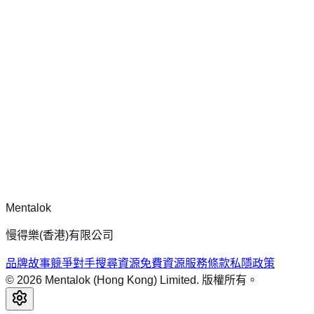
chatgpt-app-builder
mcp-use 官方框架指南，用於建構生產就緒的 MCP 伺服器、
應用程式與工具，包含標準化架構、安全性模式與最佳實踐。
留言
正在載入留言...
請先登入再留言。
Mentalok
慢得樂(香港)有限公司
品牌故事
競爭對手搜尋
資源
免費資源
服務條款
私隱政策
©
2026
Mentalok (Hong Kong) Limited. 版權所有。