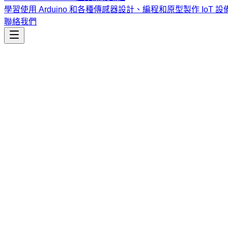
學習使用 Arduino 和各種傳感器設計、編程和原型製作 IoT 設
聯絡我們
生產力
aarnphm.github.io
一個基於 Quartz v4 高度客製化的數位花園，支援增強型 Mark
課程
Vibe Coding & Tech Startup 創業課程
結合 AI 輔助編
式與報名／諮詢方式。
查看課程大綱與詳情
→
簡介