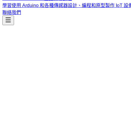
學習使用 Arduino 和各種傳感器設計、編程和原型製作 IoT 設
聯絡我們
內容創作
whats-new
自動化生成 App Store「最新內容」版本說明，透過分析上次
課程
Vibe Coding & Tech Startup 創業課程
結合 AI 輔助編
式與報名／諮詢方式。
查看課程大綱與詳情
→
簡介