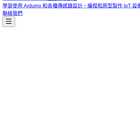
學習使用 Arduino 和各種傳感器設計、編程和原型製作 IoT 設
聯絡我們
工程開發
scope-options
強化版規劃模式。透過結構化需求導入與具體技術方案選擇，
課程
Vibe Coding & Tech Startup 創業課程
結合 AI 輔助編
式與報名／諮詢方式。
查看課程大綱與詳情
→
簡介