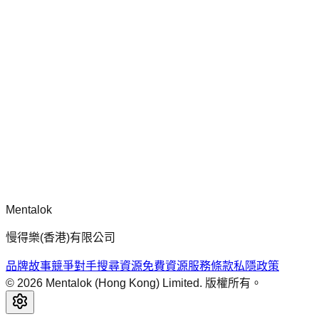
chatgpt-app-builder
mcp-use 官方框架指南，用於建構生產就緒的 MCP 伺服器、
應用程式與工具，包含標準化架構、安全性模式與最佳實踐。
留言
正在載入留言...
請先登入再留言。
Mentalok
慢得樂(香港)有限公司
品牌故事
競爭對手搜尋
資源
免費資源
服務條款
私隱政策
©
2026
Mentalok (Hong Kong) Limited. 版權所有。