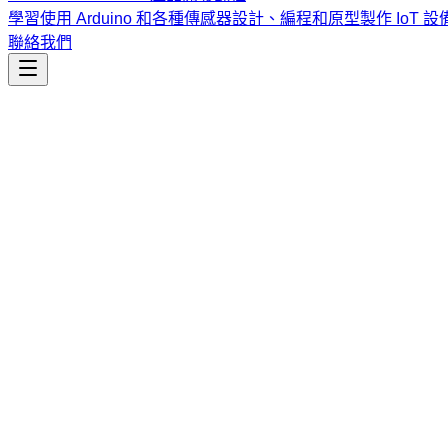
學習使用 Arduino 和各種傳感器設計、編程和原型製作 IoT 設
聯絡我們
生產力
obsidian-get
讀取 Obsidian 知識庫或筆記庫中特定筆記的全文內容。
課程
Vibe Coding & Tech Startup 創業課程
結合 AI 輔助編
式與報名／諮詢方式。
查看課程大綱與詳情
→
簡介