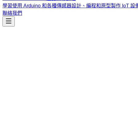
學習使用 Arduino 和各種傳感器設計、編程和原型製作 IoT 設
聯絡我們
工程開發
moai-essentials-debug
進階多語言除錯支援，包含堆疊追蹤分析、執行時期錯誤分類
課程
Vibe Coding & Tech Startup 創業課程
結合 AI 輔助編
式與報名／諮詢方式。
查看課程大綱與詳情
→
簡介