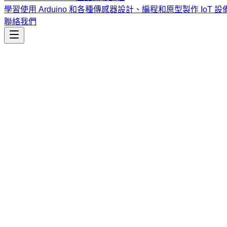
學習使用 Arduino 和各種傳感器設計、編程和原型製作 IoT 設
聯絡我們
市場行銷
gtm-mcp
透過 MCP 操作 Google Tag Manager。直接從您的 LLM Agen
課程
Vibe Coding & Tech Startup 創業課程
結合 AI 輔助編
式與報名／諮詢方式。
查看課程大綱與詳情
→
簡介