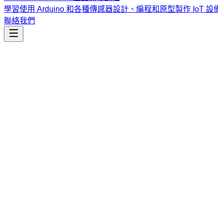
學習使用 Arduino 和各種傳感器設計、編程和原型製作 IoT 設
聯絡我們
工程開發
create-opencode-skill
自動化維護 OpenCode 技能知識庫的建立、更新與文件結構
課程
Vibe Coding & Tech Startup 創業課程
結合 AI 輔助編
式與報名／諮詢方式。
查看課程大綱與詳情
→
簡介