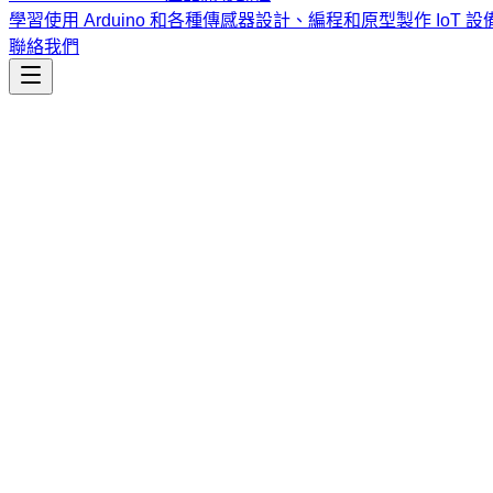
學習使用 Arduino 和各種傳感器設計、編程和原型製作 IoT 設
聯絡我們
工程開發
Create New Skills
為 Claude Code 建立可重複使用的代理技能框架，遵循
課程
Vibe Coding & Tech Startup 創業課程
結合 AI 輔助編
式與報名／諮詢方式。
查看課程大綱與詳情
→
簡介