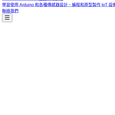
學習使用 Arduino 和各種傳感器設計、編程和原型製作 IoT 設
聯絡我們
工程開發
aspire
多語言分散式應用程式的代碼優先編排工具。透過 .NET Aspire
課程
Vibe Coding & Tech Startup 創業課程
結合 AI 輔助編
式與報名／諮詢方式。
查看課程大綱與詳情
→
簡介