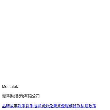
chatgpt-app-builder
mcp-use 官方框架指南，用於建構生產就緒的 MCP 伺服器、
應用程式與工具，包含標準化架構、安全性模式與最佳實踐。
留言
正在載入留言...
請先登入再留言。
Mentalok
慢得樂(香港)有限公司
品牌故事
競爭對手搜尋
資源
免費資源
服務條款
私隱政策