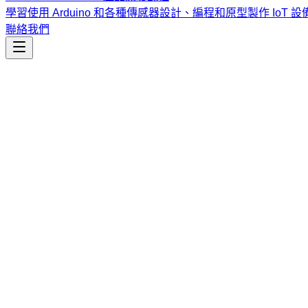
學習使用 Arduino 和各種傳感器設計、編程和原型製作 IoT 設
聯絡我們
工程開發
1password
透過 CLI 管理 1Password 憑證，以實現安全的密鑰注入
課程
Vibe Coding & Tech Startup 創業課程
結合 AI 輔助編
式與報名／諮詢方式。
查看課程大綱與詳情
→
簡介