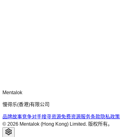
chatgpt-app-builder
mcp-use 官方框架指南，用于构建生产就绪的 MCP 服务器、
应用程序与工具，包含标准化架构、安全性模式与最佳实践。
评论
正在加载评论...
请先登录后再发表评论。
Mentalok
慢得乐(香港)有限公司
品牌故事
竞争对手搜寻
资源
免费资源
服务条款
隐私政策
©
2026
Mentalok (Hong Kong) Limited. 版权所有。