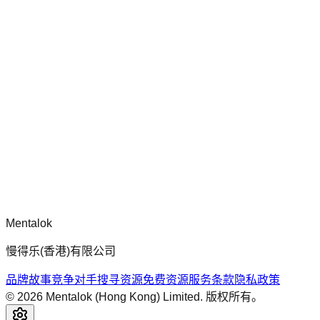
chatgpt-app-builder
mcp-use 官方框架指南，用于构建生产就绪的 MCP 服务器、
应用程序与工具，包含标准化架构、安全性模式与最佳实践。
评论
正在加载评论...
请先登录后再发表评论。
Mentalok
慢得乐(香港)有限公司
品牌故事
竞争对手搜寻
资源
免费资源
服务条款
隐私政策
©
2026
Mentalok (Hong Kong) Limited. 版权所有。