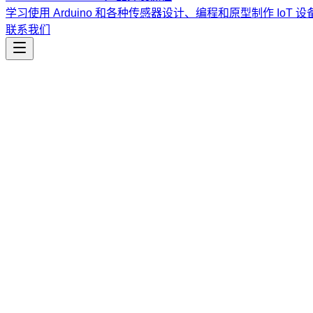
学习使用 Arduino 和各种传感器设计、编程和原型制作 IoT 设
联系我们
生产力
calendar-sync
将 GitHub 和 Linear 的开发活动同步至 Google Ca
课程
Vibe Coding & Tech Startup 创业课程
结合 AI 辅助编
道。
查看课程大纲与详情
→
简介