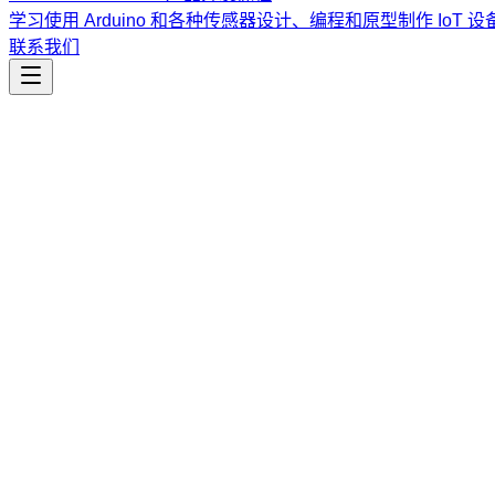
学习使用 Arduino 和各种传感器设计、编程和原型制作 IoT 设
联系我们
生产力
calendar-sync
将 GitHub 和 Linear 的开发活动同步至 Google Ca
课程
Vibe Coding & Tech Startup 创业课程
结合 AI 辅助编
道。
查看课程大纲与详情
→
简介