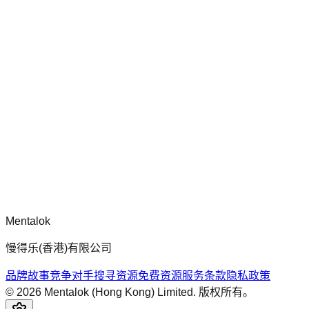
chatgpt-app-builder
mcp-use 官方框架指南，用于构建生产就绪的 MCP 服务器、
应用程序与工具，包含标准化架构、安全性模式与最佳实践。
评论
正在加载评论...
请先登录后再发表评论。
Mentalok
慢得乐(香港)有限公司
品牌故事
竞争对手搜寻
资源
免费资源
服务条款
隐私政策
©
2026
Mentalok (Hong Kong) Limited. 版权所有。