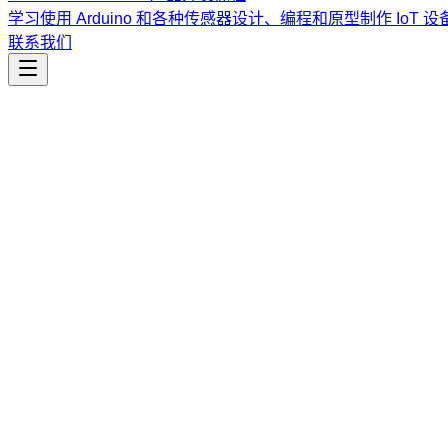
学习使用 Arduino 和各种传感器设计、编程和原型制作 IoT 设
联系我们
工程开发
work-logs-knowledge-log
输出知识日志，记录会话中发现的项目结构、隐性规则及逻辑
课程
Vibe Coding & Tech Startup 创业课程
结合 AI 辅助编
道。
查看课程大纲与详情
→
简介