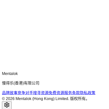
chatgpt-app-builder
mcp-use 官方框架指南，用于构建生产就绪的 MCP 服务器、
应用程序与工具，包含标准化架构、安全性模式与最佳实践。
评论
正在加载评论...
请先登录后再发表评论。
Mentalok
慢得乐(香港)有限公司
品牌故事
竞争对手搜寻
资源
免费资源
服务条款
隐私政策
©
2026
Mentalok (Hong Kong) Limited. 版权所有。