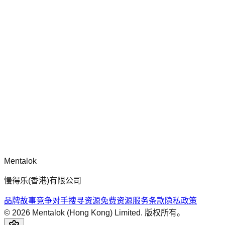
chatgpt-app-builder
mcp-use 官方框架指南，用于构建生产就绪的 MCP 服务器、
应用程序与工具，包含标准化架构、安全性模式与最佳实践。
评论
正在加载评论...
请先登录后再发表评论。
Mentalok
慢得乐(香港)有限公司
品牌故事
竞争对手搜寻
资源
免费资源
服务条款
隐私政策
©
2026
Mentalok (Hong Kong) Limited. 版权所有。