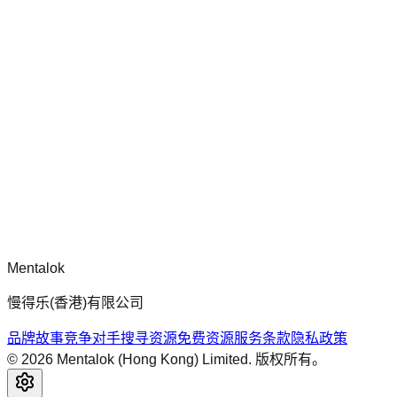
chatgpt-app-builder
mcp-use 官方框架指南，用于构建生产就绪的 MCP 服务器、
应用程序与工具，包含标准化架构、安全性模式与最佳实践。
评论
正在加载评论...
请先登录后再发表评论。
Mentalok
慢得乐(香港)有限公司
品牌故事
竞争对手搜寻
资源
免费资源
服务条款
隐私政策
©
2026
Mentalok (Hong Kong) Limited. 版权所有。