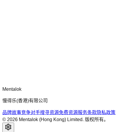
chatgpt-app-builder
mcp-use 官方框架指南，用于构建生产就绪的 MCP 服务器、
应用程序与工具，包含标准化架构、安全性模式与最佳实践。
评论
正在加载评论...
请先登录后再发表评论。
Mentalok
慢得乐(香港)有限公司
品牌故事
竞争对手搜寻
资源
免费资源
服务条款
隐私政策
©
2026
Mentalok (Hong Kong) Limited. 版权所有。