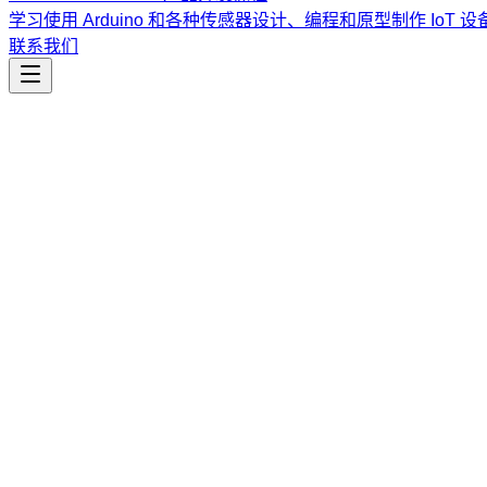
学习使用 Arduino 和各种传感器设计、编程和原型制作 IoT 设
联系我们
工程开发
fastapi-auth
在 FastAPI 中实现安全的 Session 认证，包含 Argon2 
课程
Vibe Coding & Tech Startup 创业课程
结合 AI 辅助编
道。
查看课程大纲与详情
→
简介