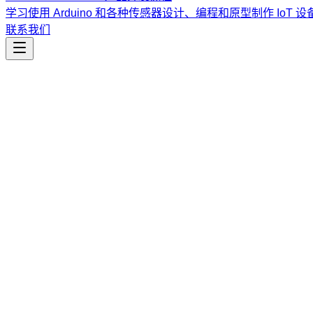
学习使用 Arduino 和各种传感器设计、编程和原型制作 IoT 设
联系我们
工程开发
dynamic-programming
掌握动态规划 (DP) 模式，包含备忘录、表格化与状态设计
课程
Vibe Coding & Tech Startup 创业课程
结合 AI 辅助编
道。
查看课程大纲与详情
→
简介