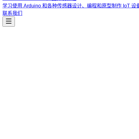
学习使用 Arduino 和各种传感器设计、编程和原型制作 IoT 设
联系我们
工程开发
buck2-rule-basics
通过动手编写规则来学习 Buck2 构建系统基础的互动式教
课程
Vibe Coding & Tech Startup 创业课程
结合 AI 辅助编
道。
查看课程大纲与详情
→
简介