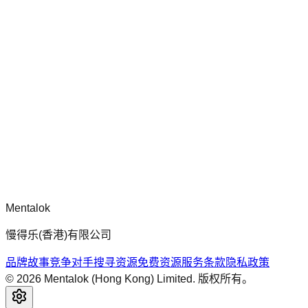
chatgpt-app-builder
mcp-use 官方框架指南，用于构建生产就绪的 MCP 服务器、
应用程序与工具，包含标准化架构、安全性模式与最佳实践。
评论
正在加载评论...
请先登录后再发表评论。
Mentalok
慢得乐(香港)有限公司
品牌故事
竞争对手搜寻
资源
免费资源
服务条款
隐私政策
©
2026
Mentalok (Hong Kong) Limited. 版权所有。