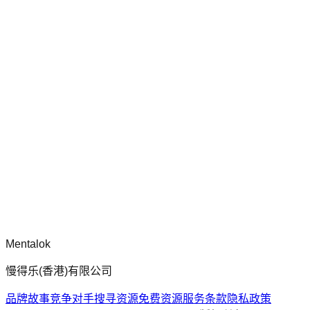
chatgpt-app-builder
mcp-use 官方框架指南，用于构建生产就绪的 MCP 服务器、
应用程序与工具，包含标准化架构、安全性模式与最佳实践。
评论
正在加载评论...
请先登录后再发表评论。
Mentalok
慢得乐(香港)有限公司
品牌故事
竞争对手搜寻
资源
免费资源
服务条款
隐私政策