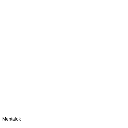
审核并改进 Dippy CLI 处理器的测试覆盖率，确保其安全性和
功能健全。
chatgpt-app-builder
mcp-use 官方框架指南，用于构建生产就绪的 MCP 服务器、
应用程序与工具，包含标准化架构、安全性模式与最佳实践。
评论
正在加载评论...
请先登录后再发表评论。
Mentalok