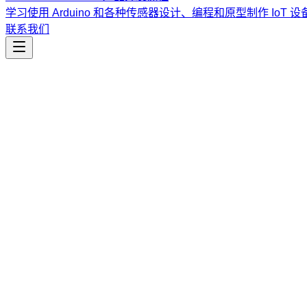
学习使用 Arduino 和各种传感器设计、编程和原型制作 IoT 设
联系我们
工程开发
positron-qa-verify
自动化生成 Positron 错误修复与功能验证指南，通过分析 GitHu
课程
Vibe Coding & Tech Startup 创业课程
结合 AI 辅助编
道。
查看课程大纲与详情
→
简介