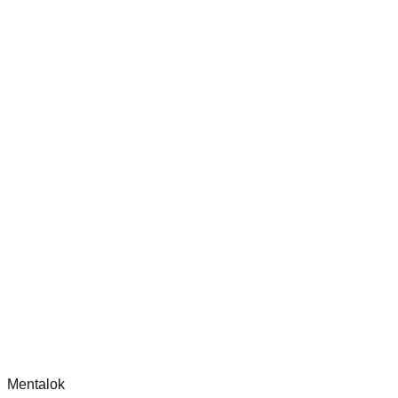
check-coverage
审核并改进 Dippy CLI 处理器的测试覆盖率，确保其安全性
chatgpt-app-builder
mcp-use 官方框架指南，用于构建生产就绪的 MCP 服
评论
正在加载评论...
请先登录后再发表评论。
Mentalok