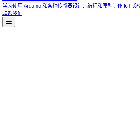
学习使用 Arduino 和各种传感器设计、编程和原型制作 IoT 设
联系我们
工程开发
connections
轻量级 MCP (Model Context Protocol) 连接处理器，支
课程
Vibe Coding & Tech Startup 创业课程
结合 AI 辅助编
道。
查看课程大纲与详情
→
简介