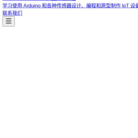
学习使用 Arduino 和各种传感器设计、编程和原型制作 IoT 设
联系我们
自动化
batch-coordinator
验证并协调批次学习指南操作，通过强制执行模板兼容性、文
课程
Vibe Coding & Tech Startup 创业课程
结合 AI 辅助编
道。
查看课程大纲与详情
→
简介