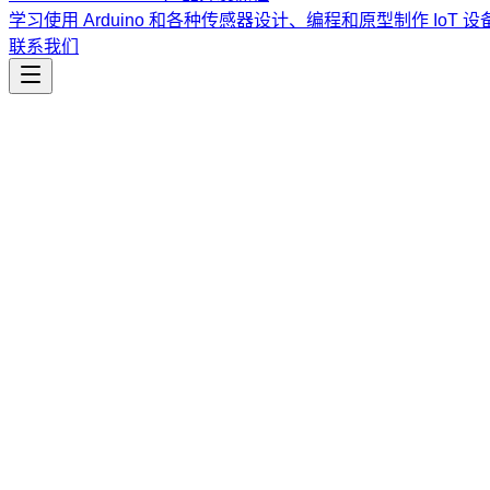
学习使用 Arduino 和各种传感器设计、编程和原型制作 IoT 设
联系我们
工程开发
all-plan
协同多代理规划技能，通过设计师、灵感来源与审查员角色，
课程
Vibe Coding & Tech Startup 创业课程
结合 AI 辅助编
道。
查看课程大纲与详情
→
简介