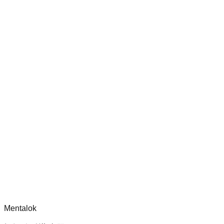
审核并改进 Dippy CLI 处理器的测试覆盖率，确保其安全性和
功能健全。
chatgpt-app-builder
mcp-use 官方框架指南，用于构建生产就绪的 MCP 服务器、
应用程序与工具，包含标准化架构、安全性模式与最佳实践。
评论
正在加载评论...
请先登录后再发表评论。
Mentalok