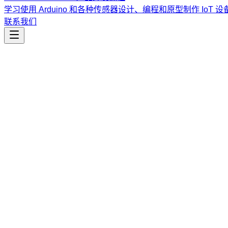
学习使用 Arduino 和各种传感器设计、编程和原型制作 IoT 设
联系我们
研究
academic-pipeline
学术研究全流程编排器，从文献探讨到论文定稿，涵盖 10 
课程
Vibe Coding & Tech Startup 创业课程
结合 AI 辅助编
道。
查看课程大纲与详情
→
简介